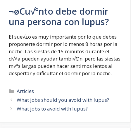
¬øCu√°nto debe dormir
una persona con lupus?
El sue√±o es muy importante por lo que debes
proponerte dormir por lo menos 8 horas por la
noche. Las siestas de 15 minutos durante el
d√≠a pueden ayudar tambi√©n, pero las siestas
m√°s largas pueden hacer sentirnos lentos al
despertar y dificultar el dormir por la noche.
Categories
Articles
What jobs should you avoid with lupus?
What jobs to avoid with lupus?