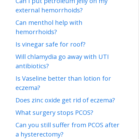
Can I put petroleum jelly on my
external hemorrhoids?
Can menthol help with
hemorrhoids?
Is vinegar safe for roof?
Will chlamydia go away with UTI
antibiotics?
Is Vaseline better than lotion for
eczema?
Does zinc oxide get rid of eczema?
What surgery stops PCOS?
Can you still suffer from PCOS after
a hysterectomy?