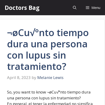
Skip
Doctors Bag
Menu
to
content
¬øCu√°nto tiempo
dura una persona
con lupus sin
tratamiento?
April 8, 2023
by
Melanie Lewis
So, you want to know ¬øCu√°nto tiempo dura
una persona con lupus sin tratamiento?
En general, el tener la enfermedad no significa