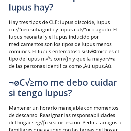
lupus hay?
Hay tres tipos de CLE: lupus discoide, lupus
cut√°neo subagudo y lupus cut√°neo agudo. El
lupus neonatal y el lupus inducido por
medicamentos son los tipos de lupus menos
comunes. El lupus eritematoso sist√©mico es el
tipo de lupus m√°s com√∫n y que la mayor√≠a
de las personas identifica como ‚Äúlupus‚Äù.
¬øC√≥mo me debo cuidar
si tengo lupus?
Mantener un horario manejable con momentos
de descanso. Reasignar las responsabilidades
del hogar seg√∫n sea necesario. Pedir a amigos o
familiares que ayuden con las tareas del hogar