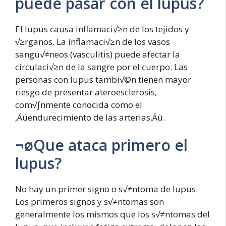
puede pasar con el lupus?
El lupus causa inflamaci√≥n de los tejidos y
√≥rganos. La inflamaci√≥n de los vasos
sangu√≠neos (vasculitis) puede afectar la
circulaci√≥n de la sangre por el cuerpo. Las
personas con lupus tambi√©n tienen mayor
riesgo de presentar ateroesclerosis,
com√∫nmente conocida como el
‚Äúendurecimiento de las arterias‚Äù.
¬øQue ataca primero el
lupus?
No hay un primer signo o s√≠ntoma de lupus.
Los primeros signos y s√≠ntomas son
generalmente los mismos que los s√≠ntomas del