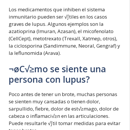
Los medicamentos que inhiben el sistema
inmunitario pueden ser √∫tiles en los casos
graves de lupus. Algunos ejemplos son la
azatioprina (Imuran, Azasan), el micofenolato
(CellCept), metotrexato (Trexall, Xatmep, otros),
la ciclosporina (Sandimmune, Neoral, Gengraf) y
la leflunomida (Arava).
¬øC√≥mo se siente una
persona con lupus?
Poco antes de tener un brote, muchas personas
se sienten muy cansadas o tienen dolor,
sarpullido, fiebre, dolor de est√≥mago, dolor de
cabeza o inflamaci√≥n en las articulaciones.
Puede resultarle √∫til tomar medidas para evitar