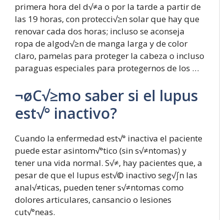
primera hora del d√≠a o por la tarde a partir de
las 19 horas, con protecci√≥n solar que hay que
renovar cada dos horas; incluso se aconseja
ropa de algod√≥n de manga larga y de color
claro, pamelas para proteger la cabeza o incluso
paraguas especiales para protegernos de los …
¬øC√≥mo saber si el lupus
est√° inactivo?
Cuando la enfermedad est√° inactiva el paciente
puede estar asintom√°tico (sin s√≠ntomas) y
tener una vida normal. S√≠, hay pacientes que, a
pesar de que el lupus est√© inactivo seg√∫n las
anal√≠ticas, pueden tener s√≠ntomas como
dolores articulares, cansancio o lesiones
cut√°neas.