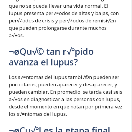
que no se pueda llevar una vida normal. El
lupus presenta per√≠odos de altas y bajas, con
per√≠odos de crisis y per√≠odos de remisi√≥n
que pueden prolongarse durante muchos
a√±os.
¬øQu√© tan r√°pido
avanza el lupus?
Los s√≠ntomas del lupus tambi√©n pueden ser
poco claros, pueden aparecer y desaparecer, y
pueden cambiar. En promedio, se tarda casi seis
a√±os en diagnosticar a las personas con lupus,
desde el momento en que notan por primera vez
los s√≠ntomas del lupus.
¬øCu√°l es la etapa final