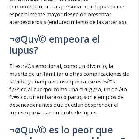
cerebrovascular. Las personas con lupus tienen
especialmente mayor riesgo de presentar
ateroesclerosis (endurecimiento de las arterias).
¬øQu√© empeora el
lupus?
El estr√©s emocional, como un divorcio, la
muerte de un familiar u otras complicaciones de
la vida, y cualquier cosa que cause estr√©s
f√≠sico al cuerpo, como una cirug√≠a, un da√±o
f√≠sico, un embarazo o parto, son ejemplos de
desencadenantes que pueden desprender el
lupus o provocar un brote de lupus.
¬øQu√© es lo peor que